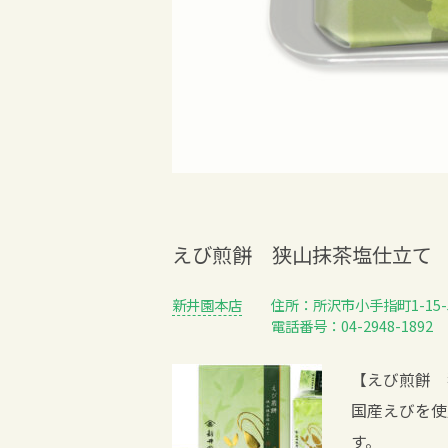
えび煎餅 狭山抹茶塩仕立て
新井園本店
住所：所沢市小手指町1-15-
電話番号：04-2948-1892
【えび煎餅 
国産えびを使
す。