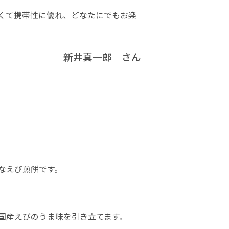
くて携帯性に優れ、どなたにでもお楽
新井真一郎 さん
なえび煎餅です。
国産えびのうま味を引き立てます。