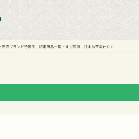
>
所沢ブランド特産品 認定商品一覧
>
えび煎餅 狭山抹茶塩仕立て