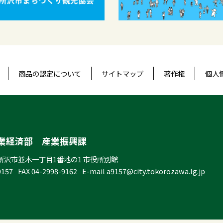
商品の認定について
サイトマップ
著作権
個人
業経済部 産業振興課
所沢市並木一丁目1番地の1 市役所別館
9157
FAX
04-2998-9162
E-mail
a9157@city.tokorozawa.lg.jp