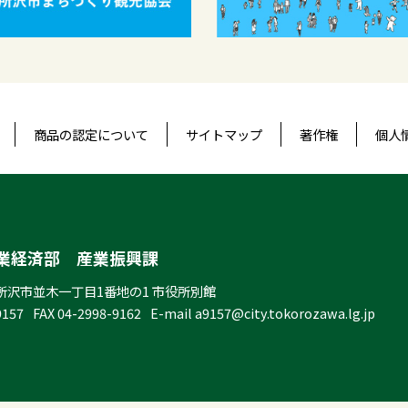
商品の認定について
サイトマップ
著作権
個人
業経済部 産業振興課
所沢市並木一丁目1番地の1 市役所別館
9157
FAX
04-2998-9162
E-mail
a9157@city.tokorozawa.lg.jp